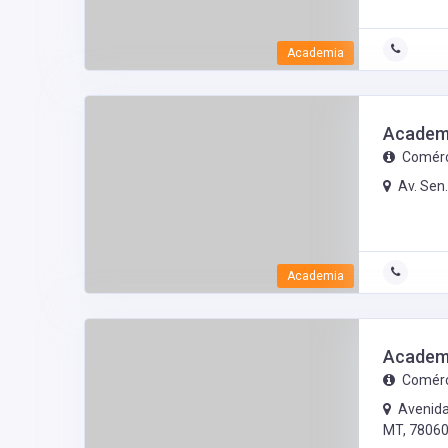
Academia
Academ
Comérc
Av. Sen.
Academia
Academi
Comérc
Avenida
MT, 78060