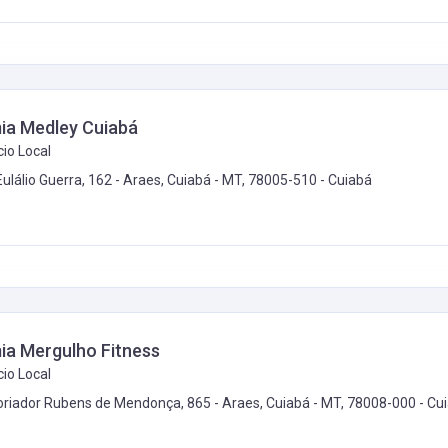
a Medley Cuiabá
io Local
Eulálio Guerra, 162 - Araes, Cuiabá - MT, 78005-510 -
Cuiabá
a Mergulho Fitness
io Local
toriador Rubens de Mendonça, 865 - Araes, Cuiabá - MT, 78008-000 -
Cu