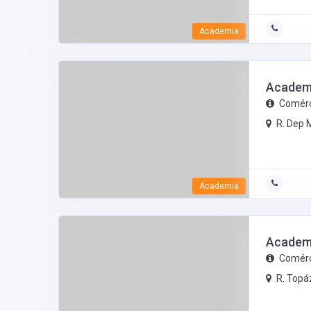
Academia
Academi
Comérc
R. Dep 
Academia
Academi
Comérc
R. Topá