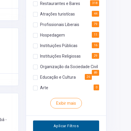
Restaurantes e Bares
318
Atrações turistícas
44
Profissionais Liberais
79
Hospedagem
11
Instituições Públicas
16
Instituições Religiosas
29
Organização da Sociedade Civil
89
Educação e Cultura
26
Arte
0
Rodoviária
0
Exibir mais
Inventário
0
Segurança
0
bá -
Aplicar Filtros
Restaurantes
0