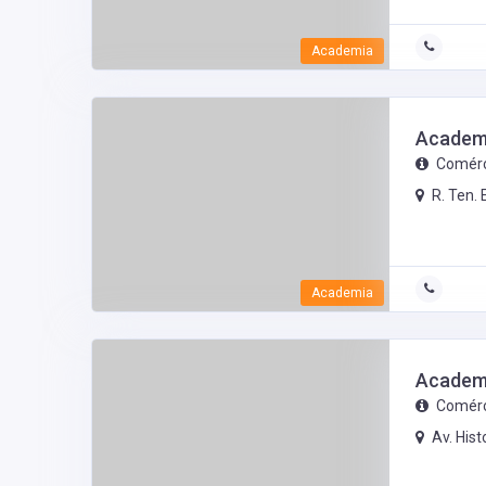
Academia
Academi
Comérc
R. Ten. 
Academia
Academi
Comérc
Av. His