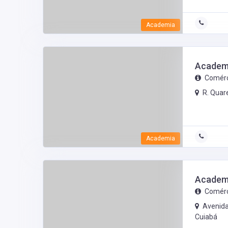
Academia
Academ
Comérc
R. Quar
Academia
Academ
Comérc
Avenida
Cuiabá