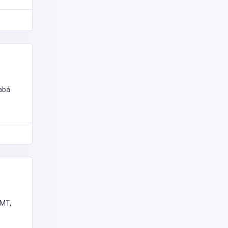
abá
 MT,