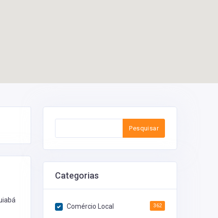
Pesquisar
Categorias
uiabá
Comércio Local
362