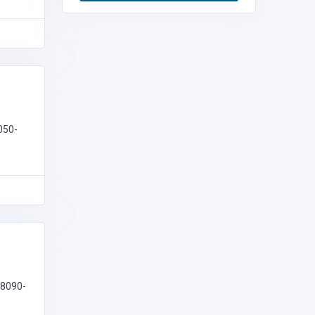
050-
78090-