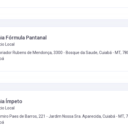
a Fórmula Pantanal
io Local
toriador Rubens de Mendonça, 3300 - Bosque da Saude, Cuiabá - MT, 78
bá
ia Ímpeto
io Local
lmiro Paes de Barros, 221 - Jardim Nossa Sra. Aparecida, Cuiabá - MT, 
bá