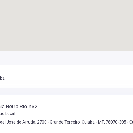
abá
a Beira Rio n32
io Local
oel José de Arruda, 2700 - Grande Terceiro, Cuiabá - MT, 78070-305 -
C