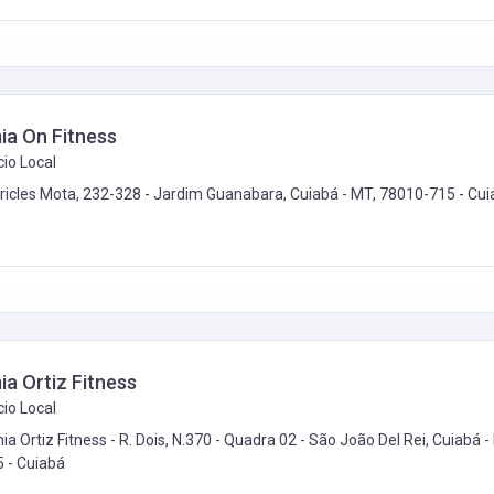
a On Fitness
io Local
Euricles Mota, 232-328 - Jardim Guanabara, Cuiabá - MT, 78010-715 -
Cui
a Ortiz Fitness
io Local
 Ortiz Fitness - R. Dois, N.370 - Quadra 02 - São João Del Rei, Cuiabá -
5 -
Cuiabá