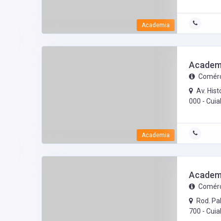
Academia
Academi
Comérc
Av. His
000 -
Cuia
Academia
Academ
Comérc
Rod. Pa
700 -
Cuia