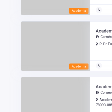
Academia
Academi
Comérc
R. Dr. 
Academia
Academi
Comérc
Academia
78093-08