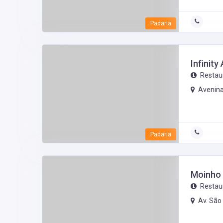
Padaria
Infinit
Restau
Avenina
Padaria
Moinho
Restau
Av. São