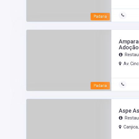
Padaria
Ampara 
Adoção
Restau
Av. Cin
Padaria
Aspe As
Restau
Canjica