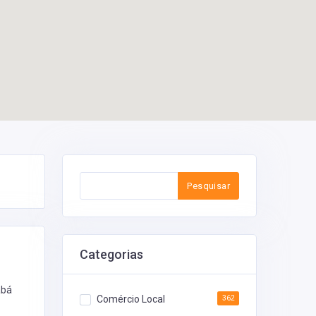
Pesquisar
Categorias
abá
Comércio Local
362