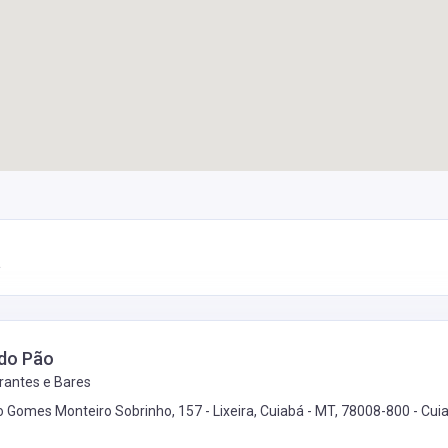
á
do Pão
rantes e Bares
o Gomes Monteiro Sobrinho, 157 - Lixeira, Cuiabá - MT, 78008-800 -
Cui