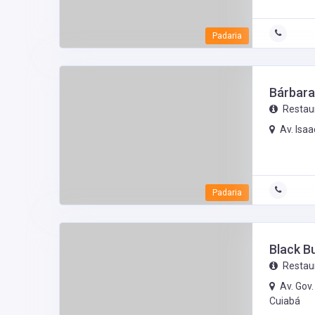
Padaria
Bárbara
Restau
Av. Isa
Padaria
Black B
Restau
Av. Gov
Cuiabá