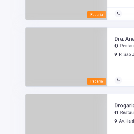
Padaria
Dra. An
Restau
R. São 
Padaria
Drogari
Restau
Av. Hai