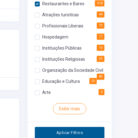
Restaurantes e Bares
318
Atrações turistícas
44
Profissionais Liberais
79
Hospedagem
11
Instituições Públicas
16
Instituições Religiosas
29
Organização da Sociedade Civil
89
Educação e Cultura
26
Arte
0
Rodoviária
0
Exibir mais
Inventário
0
Segurança
0
Aplicar Filtros
Restaurantes
0