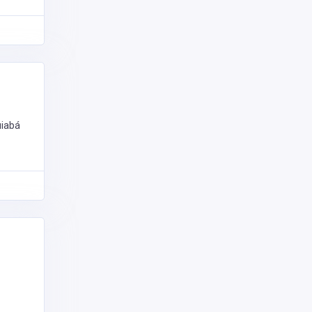
uiabá