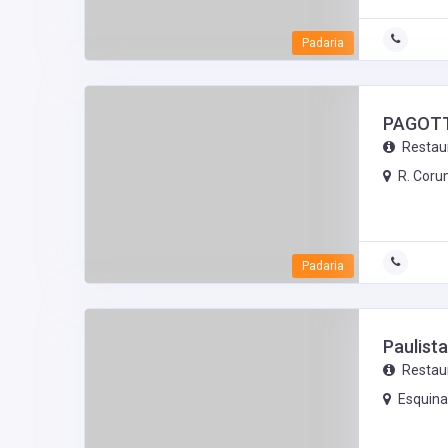
Padaria
PAGOTT
Restau
R. Coru
Padaria
Paulist
Restau
Esquina