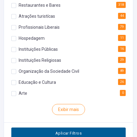
Restaurantes e Bares
318
Atrações turistícas
44
Profissionais Liberais
79
Hospedagem
11
Instituições Públicas
16
Instituições Religiosas
29
Organização da Sociedade Civil
89
Educação e Cultura
26
Arte
0
Rodoviária
0
Exibir mais
Inventário
0
Segurança
0
Aplicar Filtros
0