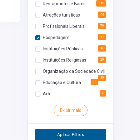
Restaurantes e Bares
318
Atrações turistícas
44
Profissionais Liberais
79
Hospedagem
11
Instituições Públicas
16
Instituições Religiosas
29
Organização da Sociedade Civil
89
Educação e Cultura
26
Arte
0
Rodoviária
0
Exibir mais
Inventário
0
Segurança
0
Aplicar Filtros
Restaurantes
0