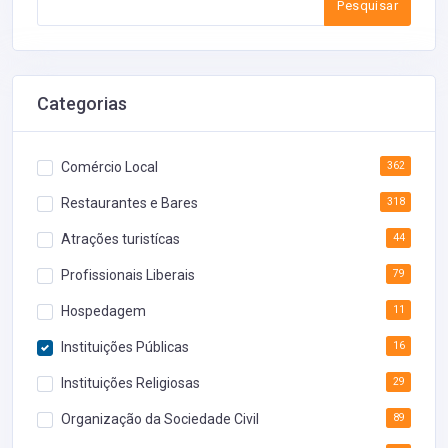
Pesquisar
Categorias
Comércio Local
362
Restaurantes e Bares
318
Atrações turistícas
44
Profissionais Liberais
79
Hospedagem
11
Instituições Públicas
16
Instituições Religiosas
29
Organização da Sociedade Civil
89