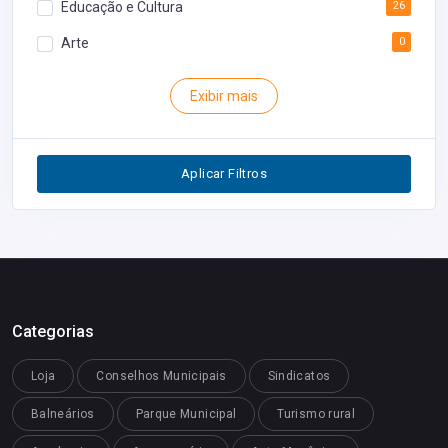
Educação e Cultura
26
Arte
0
Rodoviária
0
Exibir mais
Inventário
0
Segurança
0
Aplicar Filtros
Restaurantes
0
Categorias
Loja
Conselhos Municipais
Sindicatos
Balneários
Parque Municipal
Turismo rural